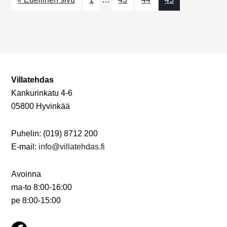
a
j
t
a
i
N
o
n
ä
Villatehdas
k
Kankurinkatu 4-6
y
05800 Hyvinkää
m
Puhelin: (019) 8712 200
ä
E-mail:
info@villatehdas.fi
t
n
Avoinna
ma-to 8:00-16:00
a
pe 8:00-15:00
v