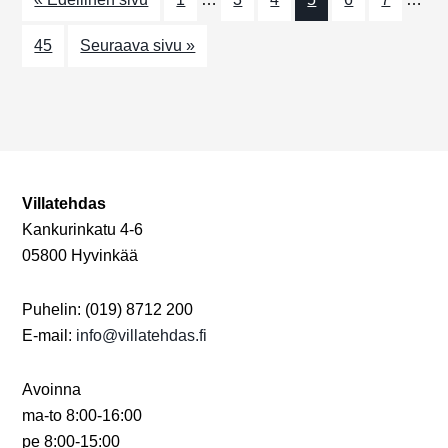
a
j
t
45
Seuraava sivu »
a
i
N
o
n
ä
k
y
Villatehdas
Kankurinkatu 4-6
m
05800 Hyvinkää
ä
t
Puhelin: (019) 8712 200
E-mail:
info@villatehdas.fi
n
a
Avoinna
v
ma-to 8:00-16:00
pe 8:00-15:00