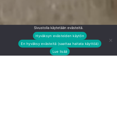
Sivustolla käytetään evästeitä.
Hyväksyn evästeiden käytön
En hyväksy evästeitä (saattaa haitata käyttöä)
TUTUSTU VILLATEHTAAN VAPAISIIN TOIMITILOIHIN
Lue lisää
Villatehdas – enemmän kuin toimitila
Historiallinen Villatehdas Hyvinkään sydämessä on
paikka, jossa ideat kasvavat, ihmiset kohtaavat ja