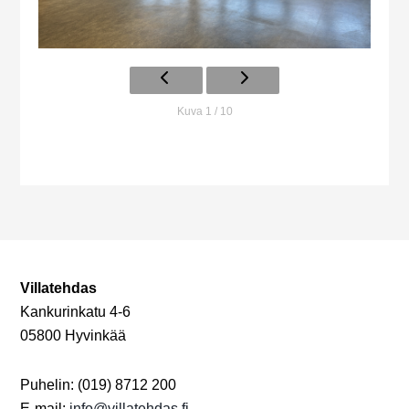
Kuva 1 / 10
Villatehdas
Kankurinkatu 4-6
05800 Hyvinkää
Puhelin: (019) 8712 200
E-mail:
info@villatehdas.fi