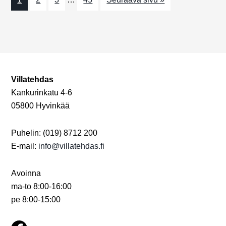
a
j
t
a
i
N
o
n
ä
Villatehdas
k
Kankurinkatu 4-6
y
05800 Hyvinkää
m
Puhelin: (019) 8712 200
ä
E-mail:
info@villatehdas.fi
t
n
Avoinna
ma-to 8:00-16:00
a
pe 8:00-15:00
v