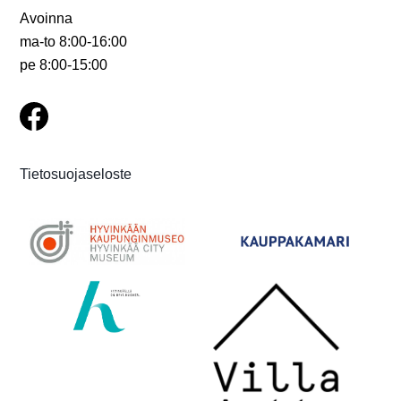
Avoinna
i
ma-to 8:00-16:00
n
pe 8:00-15:00
t
i
Tietosuojaseloste