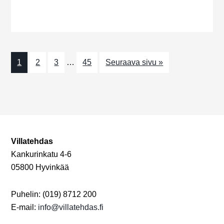
N
o
u
n
ä
m
k
a
y
1
2
3
…
45
Seuraava sivu »
t
m
ä
t
n
Villatehdas
a
Kankurinkatu 4-6
v
05800 Hyvinkää
i
Puhelin: (019) 8712 200
g
E-mail:
info@villatehdas.fi
o