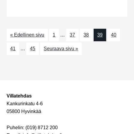
a
j
h
t
a
t
i
N
o
u
« Edellinen sivu
1
…
37
38
39
40
n
ä
m
k
41
…
45
Seuraava sivu »
a
y
t
m
ä
t
Villatehdas
n
Kankurinkatu 4-6
05800 Hyvinkää
a
v
Puhelin: (019) 8712 200