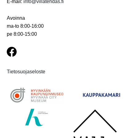
i
E-mail:
info@villatehdas.fi
g
Avoinna
o
ma-to 8:00-16:00
i
pe 8:00-15:00
n
t
i
Tietosuojaseloste