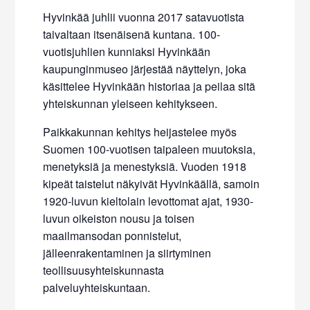
Hyvinkää juhlii vuonna 2017 satavuotista
taivaltaan itsenäisenä kuntana. 100-
vuotisjuhlien kunniaksi Hyvinkään
kaupunginmuseo järjestää näyttelyn, joka
käsittelee Hyvinkään historiaa ja peilaa sitä
yhteiskunnan yleiseen kehitykseen.
Paikkakunnan kehitys heijastelee myös
Suomen 100-vuotisen taipaleen muutoksia,
menetyksiä ja menestyksiä. Vuoden 1918
kipeät taistelut näkyivät Hyvinkäällä, samoin
1920-luvun kieltolain levottomat ajat, 1930-
luvun oikeiston nousu ja toisen
maailmansodan ponnistelut,
jälleenrakentaminen ja siirtyminen
teollisuusyhteiskunnasta
palveluyhteiskuntaan.