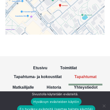
Etusivu
Toimitilat
Tapahtuma- ja kokoustilat
Tapahtumat
Matkailijalle
Historia
Yhteystiedot
Sivustolla käytetään evästeitä.
Hyväksyn evästeiden käytön
En hyväksy evästeitä (saattaa haitata käyttöä)