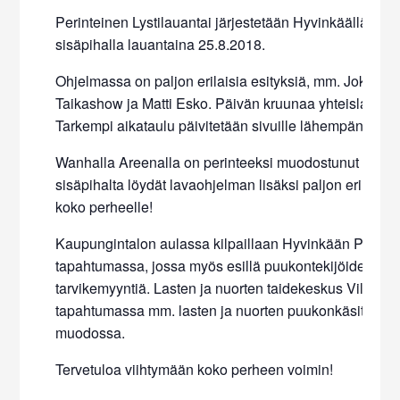
Perinteinen Lystilauantai järjestetään Hyvinkäällä Vill
sisäpihalla lauantaina 25.8.2018.
Ohjelmassa on paljon erilaisia esityksiä, mm. Jokeri P
Taikashow ja Matti Esko. Päivän kruunaa yhteislaulutil
Tarkempi aikataulu päivitetään sivuille lähempänä ta
Wanhalla Areenalla on perinteeksi muodostunut suurkir
sisäpihalta löydät lavaohjelman lisäksi paljon erilaista
koko perheelle!
Kaupungintalon aulassa kilpaillaan Hyvinkään PUUK
tapahtumassa, jossa myös esillä puukontekijöiden taid
tarvikemyyntiä. Lasten ja nuorten taidekeskus Villa Ar
tapahtumassa mm. lasten ja nuorten puukonkäsittelyk
muodossa.
Tervetuloa viihtymään koko perheen voimin!