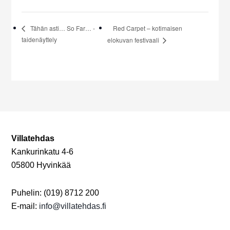
Red Carpet – kotimaisen
Tähän asti… So Far… -
taidenäyttely
elokuvan festivaali
Villatehdas
Kankurinkatu 4-6
05800 Hyvinkää
Puhelin: (019) 8712 200
E-mail:
info@villatehdas.fi