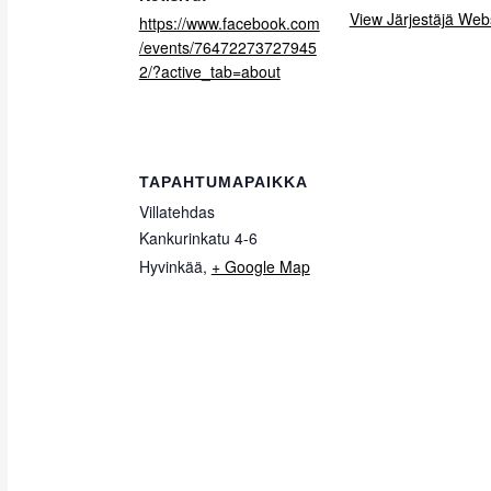
View Järjestäjä Web
https://www.facebook.com
/events/76472273727945
2/?active_tab=about
TAPAHTUMAPAIKKA
Villatehdas
Kankurinkatu 4-6
Hyvinkää
,
+ Google Map