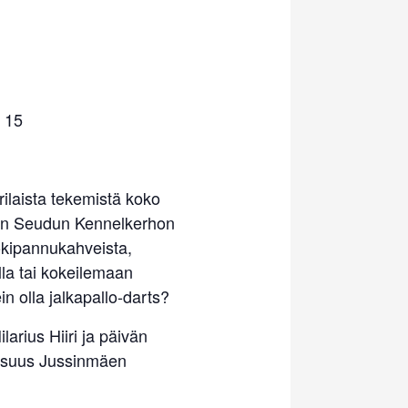
– 15
rilaista tekemistä koko
ään Seudun Kennelkerhon
okipannukahveista,
la tai kokeilemaan
n olla jalkapallo-darts?
larius Hiiri ja päivän
aisuus Jussinmäen