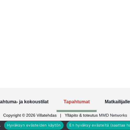
ahtuma- ja kokoustilat
Tapahtumat
Matkailijalle
Copyright © 2026 Villatehdas
|
Ylläpito & toteutus
MMD Networks
.
Hyväksyn evästeiden käytön
En hyväksy evästeitä (saattaa ha