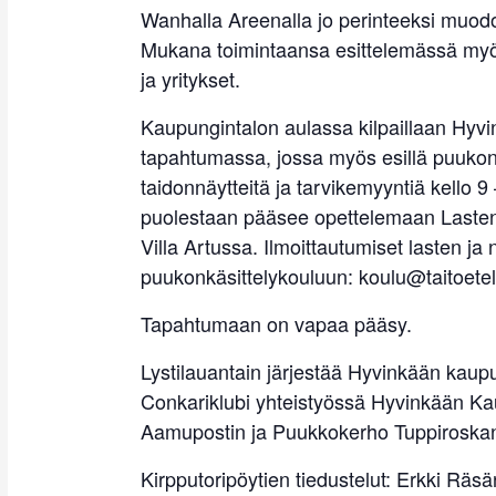
Wanhalla Areenalla jo perinteeksi muodo
Mukana toimintaansa esittelemässä myös
ja yritykset.
Kaupungintalon aulassa kilpaillaan Hyv
tapahtumassa, jossa myös esillä puukon
taidonnäytteitä ja tarvikemyyntiä kello 9
puolestaan pääsee opettelemaan Lasten
Villa Artussa. Ilmoittautumiset lasten ja
puukonkäsittelykouluun: koulu@taitoetel
Tapahtumaan on vapaa pääsy.
Lystilauantain järjestää Hyvinkään kaup
Conkariklubi yhteistyössä Hyvinkään Ka
Aamupostin ja Puukkokerho Tuppiroska
Kirpputoripöytien tiedustelut: Erkki Rä