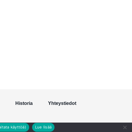
Historia
Yhteystiedot
itata käyttöä)
Lue lisää