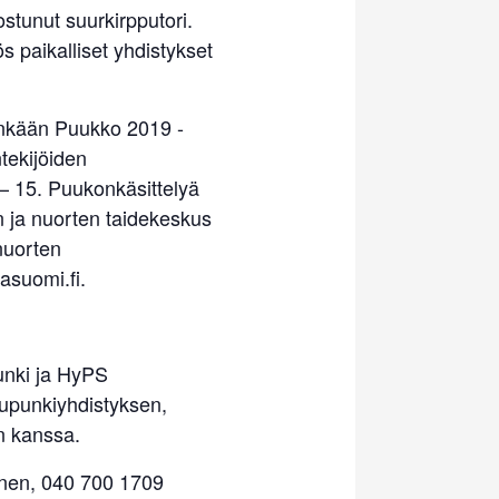
stunut suurkirpputori.
 paikalliset yhdistykset
inkään Puukko 2019 -
tekijöiden
 – 15. Puukonkäsittelyä
 ja nuorten taidekeskus
 nuorten
asuomi.fi.
unki ja HyPS
upunkiyhdistyksen,
n kanssa.
sänen, 040 700 1709