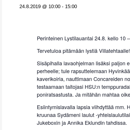
24.8.2019 @ 10:00
-
15:00
Perinteinen Lystilauantai 24.8. kello 10 
Tervetuloa pitämään lystiä Villatehtaalle!
Sisäpihalla lavaohjelman lisäksi paljon e
perheelle; tule rapsuttelemaan Hyvink
kaverikoiria, nauttimaan Concareiden n
testaamaan taitojasi HSU:n temppuradal
poniratsastusta. Ja mitähän mahtaa oikei
Esiintymislavalla lapsia viihdyttää mm. Hi
kruunaa Sydämeni laulut -yhteislaulutil
Jukeboxin ja Annika Eklundin tahdissa.