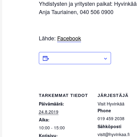
Yhdistysten ja yritysten paikat: Hyvinkä
Anja Tauriainen, 040 506 0900
Lähde:
Facebook
ADD TO CALENDAR
TARKEMMAT TIEDOT
JÄRJESTÄJÄ
Päivämäärä:
Visit Hyvinkää
Phone
24.8.2019
019 459 2038
Aika:
Sähköposti
10:00 - 15:00
visit@hyvinkaa.fi
Kotisivu: