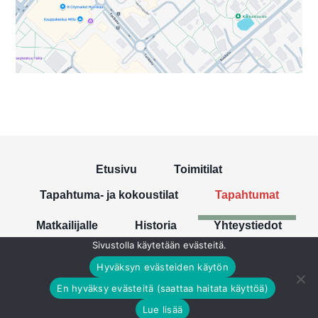
Etusivu
Toimitilat
Tapahtuma- ja kokoustilat
Tapahtumat
Matkailijalle
Historia
Yhteystiedot
Sivustolla käytetään evästeitä.
Hyväksyn evästeiden käytön
En hyväksy evästeitä (saattaa haitata käyttöä)
Lue lisää