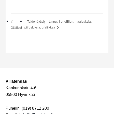
Taidenäyttely – Linnut: IreneEllen, maalauksia,
piirustuksia, grafiikkaa
Öttiäiset
Villatehdas
Kankurinkatu 4-6
05800 Hyvinkää
Puhelin: (019) 8712 200