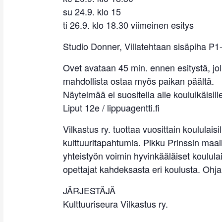
su 24.9. klo 15
ti 26.9. klo 18.30 viimeinen esitys
Studio Donner, Villatehtaan sisäpiha P1-
Ovet avataan 45 min. ennen esitystä, joll
mahdollista ostaa myös paikan päältä.
Näytelmää ei suositella alle kouluikäisille
Liput 12e / lippuagentti.fi
Vilkastus ry. tuottaa vuosittain koululaisi
kulttuuritapahtumia. Pikku Prinssin maa
yhteistyön voimin hyvinkääläiset koululais
opettajat kahdeksasta eri koulusta. Ohj
JÄRJESTÄJÄ
Kulttuuriseura Vilkastus ry.