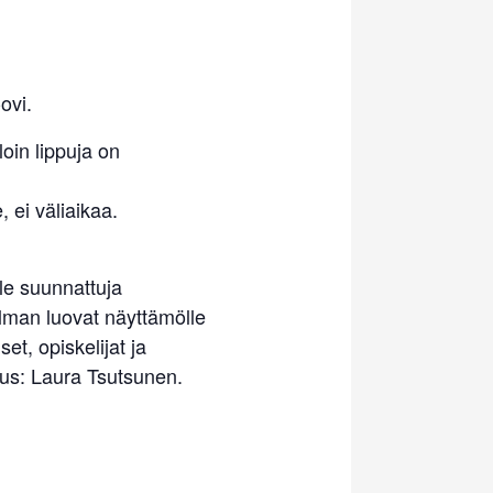
ovi.
oin lippuja on
, ei väliaikaa.
lle suunnattuja
ilman luovat näyttämölle
et, opiskelijat ja
aus: Laura Tsutsunen.