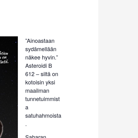
”Ainoastaan
sydämellään
näkee hyvin.”
Asteroidi B
612 – siltä on
kotoisin yksi
maailman
tunnetuimmist
a
satuhahmoista
.
Saharan