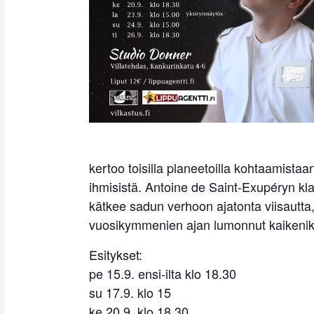
kertoo toisilla planeetoilla kohtaamistaa
ihmisistä. Antoine de Saint-Exupéryn kla
kätkee sadun verhoon ajatonta viisautta,
vuosikymmenien ajan lumonnut kaikenikä
Esitykset:
pe 15.9. ensi-ilta klo 18.30
su 17.9. klo 15
ke 20.9. klo 18.30