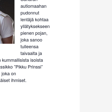
autiomaahan
pudonnut
lentäjä kohtaa
yllätyksekseen
pienen pojan,
joka sanoo
tulleensa
taivaalta ja
n kummallisista isoista
ssikko ”Pikku Prinssi”
 joka on
iset ihmiset.