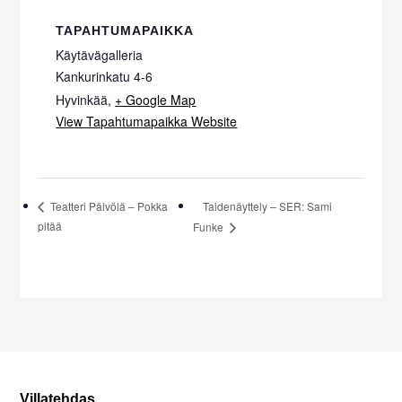
TAPAHTUMAPAIKKA
Käytävägalleria
Kankurinkatu 4-6
Hyvinkää
,
+ Google Map
View Tapahtumapaikka Website
Taidenäyttely – SER: Sami
Teatteri Päivölä – Pokka
pitää
Funke
Villatehdas