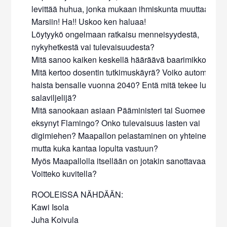
levittää huhua, jonka mukaan ihmiskunta muuttaa
Marsiin! Ha!! Uskoo ken haluaa!
Löytyykö ongelmaan ratkaisu menneisyydestä,
nykyhetkestä vai tulevaisuudesta?
Mitä sanoo kaiken keskellä hääräävä baarimikko?
Mitä kertoo dosentin tutkimuskäyrä? Voiko automies
haista bensalle vuonna 2040? Entä mitä tekee lupiinin
salaviljelijä?
Mitä sanookaan asiaan Pääministeri tai Suomeen
eksynyt Flamingo? Onko tulevaisuus lasten vai
digimiehen? Maapallon pelastaminen on yhteinen asia
mutta kuka kantaa lopulta vastuun?
Myös Maapallolla itsellään on jotakin sanottavaa…
Voitteko kuvitella?
ROOLEISSA NÄHDÄÄN:
Kawi Isola
Juha Koivula