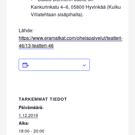
Kankurinkatu 4–6, 05800 Hyvinkää (Kulku
Villatehtaan sisäpihalta).
Lähde:
https://www.eramatkat.com/oheispalvelut/teatteri-
46/13-teatteri-46
ADD TO CALENDAR
TARKEMMAT TIEDOT
Päivämäärä:
1.12.2019
Aika:
18:00 - 20:00