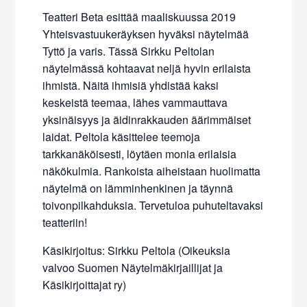
Teatteri Beta esittää maaliskuussa 2019
Yhteisvastuukeräyksen hyväksi näytelmää
Tyttö ja varis. Tässä Sirkku Peltolan
näytelmässä kohtaavat neljä hyvin erilaista
ihmistä. Näitä ihmisiä yhdistää kaksi
keskeistä teemaa, lähes vammauttava
yksinäisyys ja äidinrakkauden äärimmäiset
laidat. Peltola käsittelee teemoja
tarkkanäköisesti, löytäen monia erilaisia
näkökulmia. Rankoista aiheistaan huolimatta
näytelmä on lämminhenkinen ja täynnä
toivonpilkahduksia. Tervetuloa puhuteltavaks
i
teatteriin!
Käsikirjoitus: Sirkku Peltola (Oikeuksia
valvoo Suomen Näytelmäkirjaillijat ja
Käsikirjoittajat ry)