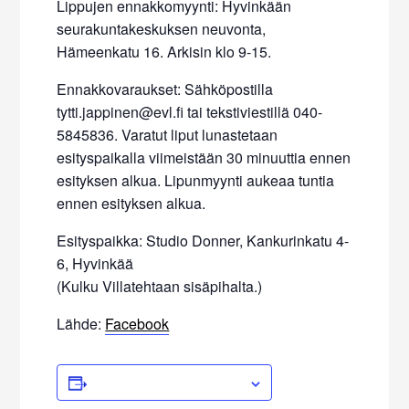
Lippujen ennakkomyynti: Hyvinkään
seurakuntakeskuksen neuvonta,
Hämeenkatu 16. Arkisin klo 9-15.
Ennakkovaraukset: Sähköpostilla
tytti.jappinen@evl.fi tai tekstiviestillä 040-
5845836. Varatut liput lunastetaan
esityspaikalla viimeistään 30 minuuttia ennen
esityksen alkua. Lipunmyynti aukeaa tuntia
ennen esityksen alkua.
Esityspaikka: Studio Donner, Kankurinkatu 4-
6, Hyvinkää
(Kulku Villatehtaan sisäpihalta.)
Lähde:
Facebook
ADD TO CALENDAR