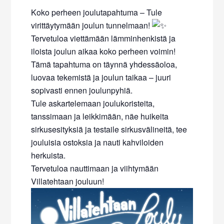
Koko perheen joulutapahtuma – Tule
virittäytymään joulun tunnelmaan!
Tervetuloa viettämään lämminhenkistä ja
iloista joulun aikaa koko perheen voimin!
Tämä tapahtuma on täynnä yhdessäoloa,
luovaa tekemistä ja joulun taikaa – juuri
sopivasti ennen joulunpyhiä.
Tule askartelemaan joulukoristeita,
tanssimaan ja leikkimään, näe huikeita
sirkusesityksiä ja testaile sirkusvälineitä, tee
jouluisia ostoksia ja nauti kahviloiden
herkuista.
Tervetuloa nauttimaan ja viihtymään
Villatehtaan jouluun!