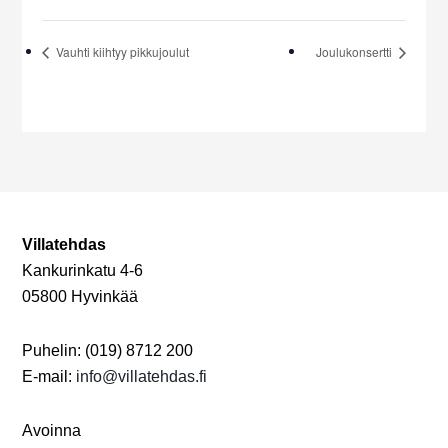
Vauhti kiihtyy pikkujoulut
Joulukonsertti
Villatehdas
Kankurinkatu 4-6
05800 Hyvinkää
Puhelin: (019) 8712 200
E-mail:
info@villatehdas.fi
Avoinna