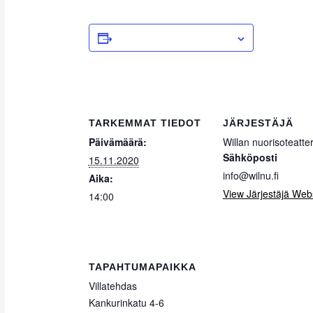
ADD TO CALENDAR
TARKEMMAT TIEDOT
JÄRJESTÄJÄ
Päivämäärä:
Willan nuorisoteatter
Sähköposti
15.11.2020
info@wilnu.fi
Aika:
View Järjestäjä Web
14:00
TAPAHTUMAPAIKKA
Villatehdas
Kankurinkatu 4-6