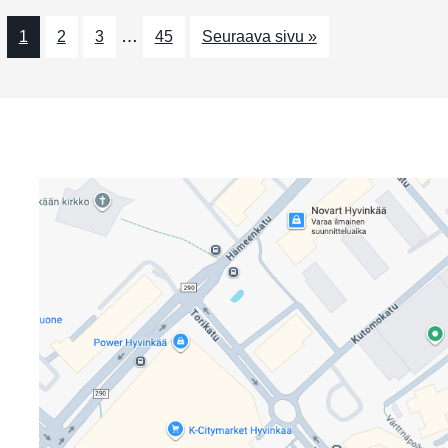
…
1
2
3
45
Seuraava sivu »