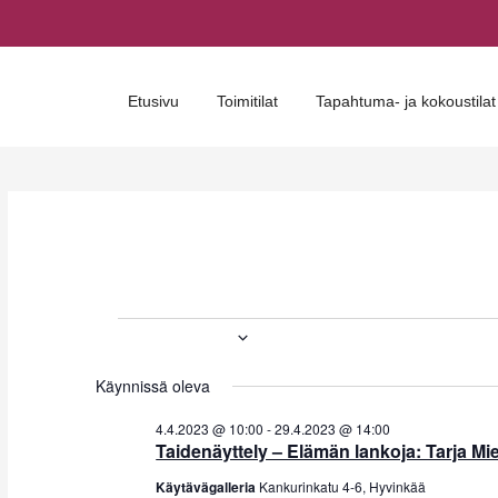
Etusivu
Toimitilat
Tapahtuma- ja kokoustilat
Tapahtumat
2023-04-05
V
for
Käynnissä oleva
a
5.4.2023
l
4.4.2023 @ 10:00
-
29.4.2023 @ 14:00
Taidenäyttely – Elämän lankoja: Tarja Mie
i
Käytävägalleria
Kankurinkatu 4-6, Hyvinkää
t