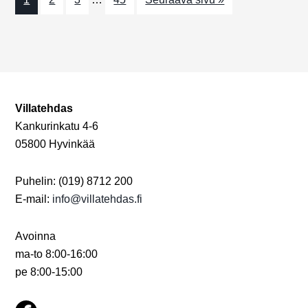
N
o
n
ä
k
y
m
Villatehdas
Kankurinkatu 4-6
ä
05800 Hyvinkää
t
n
Puhelin: (019) 8712 200
E-mail:
info@villatehdas.fi
a
v
Avoinna
i
ma-to 8:00-16:00
pe 8:00-15:00
g
o