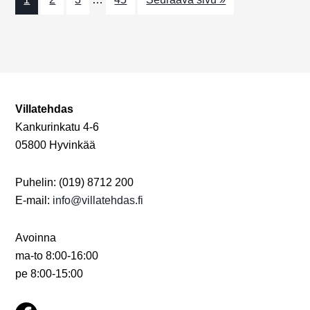
N
o
n
ä
k
y
m
Villatehdas
Kankurinkatu 4-6
ä
05800 Hyvinkää
t
n
Puhelin: (019) 8712 200
E-mail:
info@villatehdas.fi
a
v
Avoinna
i
ma-to 8:00-16:00
pe 8:00-15:00
g
o