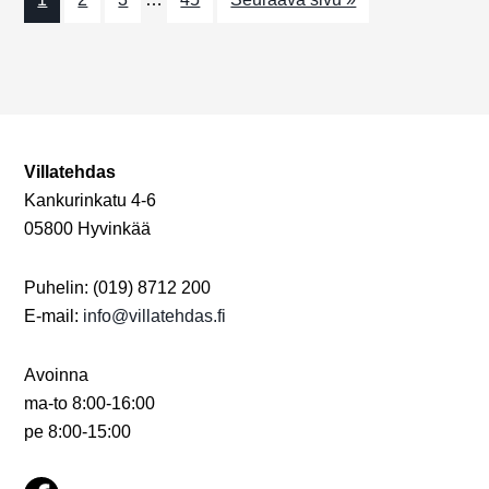
a
j
t
a
i
N
o
n
ä
Villatehdas
k
Kankurinkatu 4-6
y
05800 Hyvinkää
m
Puhelin: (019) 8712 200
ä
E-mail:
info@villatehdas.fi
t
n
Avoinna
ma-to 8:00-16:00
a
pe 8:00-15:00
v