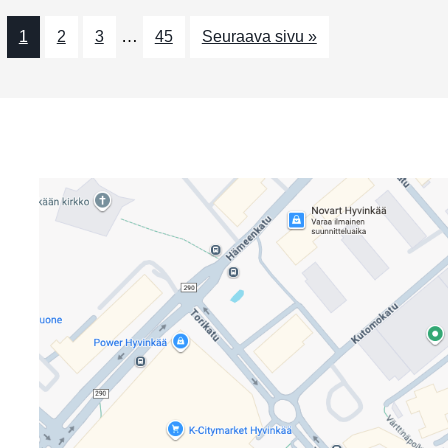
…
1
2
3
45
Seuraava sivu »