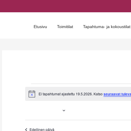
Etusivu
Toimitilat
Tapahtuma- ja kokoustilat
Tapahtumat
Ei tapahtumat ajastettu 19.5.2026. Katso
seuraavat tulev
N
for
o
t
2026-05-19
i
19.5.2026
c
V
e
a
Edellinen päivä