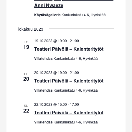
u
t
Anni Nwaeze
t
s
m
Käytävägalleria
Kankurinkatu 4-6, Hyvinkää
u
e
a
p
V
m
lokakuu 2023
ä
i
a
19.10.2023 @ 19:00
-
21:00
i
TO
e
19
Teatteri Päivölä – Kalenteritytöt
t
v
w
ä
Villatehdas
Kankurinkatu 4-6, Hyvinkää
E
s
.
N
t
20.10.2023 @ 19:00
-
21:00
PE
a
20
Teatteri Päivölä – Kalenteritytöt
s
v
Villatehdas
Kankurinkatu 4-6, Hyvinkää
i
i
g
a
22.10.2023 @ 15:00
-
17:00
SU
22
a
Teatteri Päivölä – Kalenteritytöt
j
t
Villatehdas
Kankurinkatu 4-6, Hyvinkää
a
i