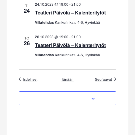
N
o
24.10.2023 @ 19:00
-
21:00
TI
24
n
Teatteri Päivölä – Kalenteritytöt
ä
Villatehdas
Kankurinkatu 4-6, Hyvinkää
k
y
26.10.2023 @ 19:00
-
21:00
TO
26
Teatteri Päivölä – Kalenteritytöt
m
Villatehdas
Kankurinkatu 4-6, Hyvinkää
ä
t
n
Tapahtumat
Tapahtumat
Edelliset
Tänään
Seuraavat
a
TILAA KALENTERIIN
v
i
g
o