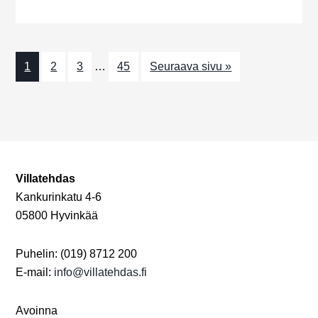
i
n
1
2
3
…
45
Seuraava sivu »
t
i
Villatehdas
Kankurinkatu 4-6
05800 Hyvinkää
Puhelin: (019) 8712 200
E-mail:
info@villatehdas.fi
Avoinna