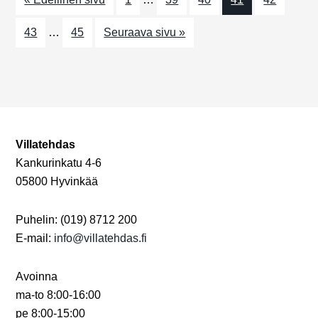
a
j
t
a
43
…
45
Seuraava sivu »
i
N
o
n
ä
k
y
Villatehdas
m
Kankurinkatu 4-6
05800 Hyvinkää
ä
t
Puhelin: (019) 8712 200
n
E-mail:
info@villatehdas.fi
a
Avoinna
v
ma-to 8:00-16:00
pe 8:00-15:00