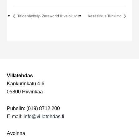
Taidenäyttely- Zaraworld II: valokuvia
Kesäsirkus Tuhkimo
Villatehdas
Kankurinkatu 4-6
05800 Hyvinkää
Puhelin: (019) 8712 200
E-mail:
info@villatehdas.fi
Avoinna