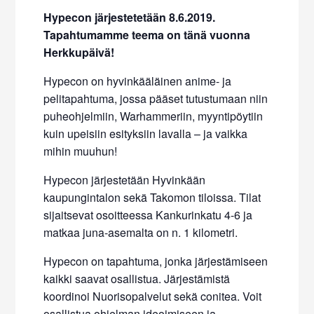
Hypecon järjestetetään 8.6.2019.
Tapahtumamme teema on tänä vuonna
Herkkupäivä!
Hypecon on hyvinkääläinen anime- ja
pelitapahtuma, jossa pääset tutustumaan niin
puheohjelmiin, Warhammeriin, myyntipöytiin
kuin upeisiin esityksiin lavalla – ja vaikka
mihin muuhun!
Hypecon järjestetään Hyvinkään
kaupungintalon sekä Takomon tiloissa. Tilat
sijaitsevat osoitteessa Kankurinkatu 4-6 ja
matkaa juna-asemalta on n. 1 kilometri.
Hypecon on tapahtuma, jonka järjestämiseen
kaikki saavat osallistua. Järjestämistä
koordinoi Nuorisopalvelut sekä conitea. Voit
osallistua ohjelman ideoimiseen ja