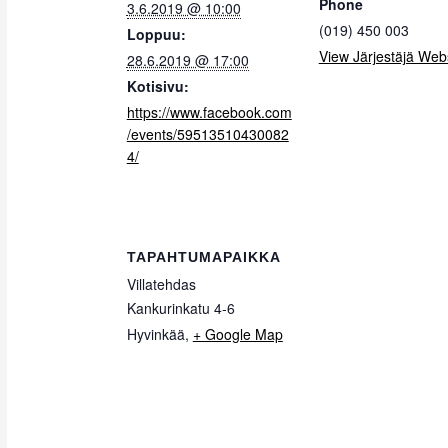
Phone
3.6.2019 @ 10:00
(019) 450 003
Loppuu:
View Järjestäjä Web
28.6.2019 @ 17:00
Kotisivu:
https://www.facebook.com
/events/59513510430082
4/
TAPAHTUMAPAIKKA
Villatehdas
Kankurinkatu 4-6
Hyvinkää
,
+ Google Map