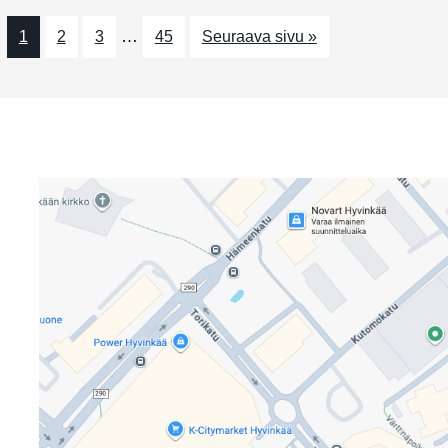
…
1
2
3
45
Seuraava sivu »