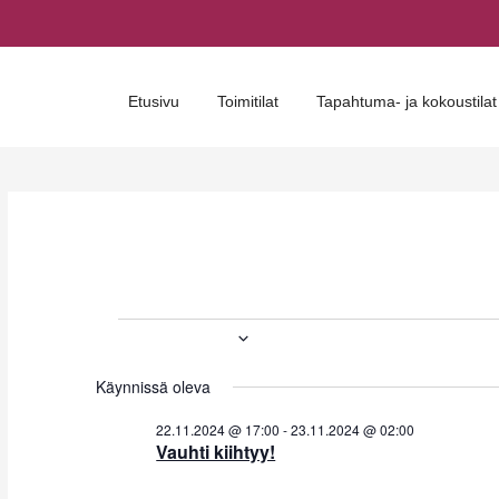
Etusivu
Toimitilat
Tapahtuma- ja kokoustilat
Tapahtumat
2024-11-23
V
for
Käynnissä oleva
a
23.11.2024
l
22.11.2024 @ 17:00
-
23.11.2024 @ 02:00
Vauhti kiihtyy!
i
t