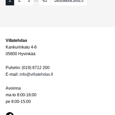
N
o
u
n
ä
m
k
a
y
t
m
Villatehdas
Kankurinkatu 4-6
ä
05800 Hyvinkää
t
n
Puhelin: (019) 8712 200
E-mail:
info@villatehdas.fi
a
v
Avoinna
i
ma-to 8:00-16:00
pe 8:00-15:00
g
o