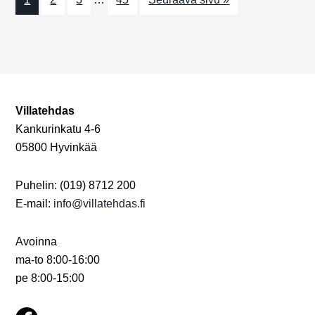
N
o
u
n
ä
m
k
a
y
t
m
Villatehdas
Kankurinkatu 4-6
ä
05800 Hyvinkää
t
n
Puhelin: (019) 8712 200
E-mail:
info@villatehdas.fi
a
v
Avoinna
i
ma-to 8:00-16:00
pe 8:00-15:00
g
o