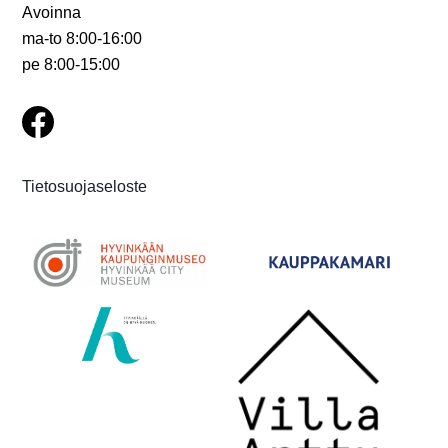
i
Avoinna
g
ma-to 8:00-16:00
pe 8:00-15:00
o
i
n
t
Tietosuojaseloste
i