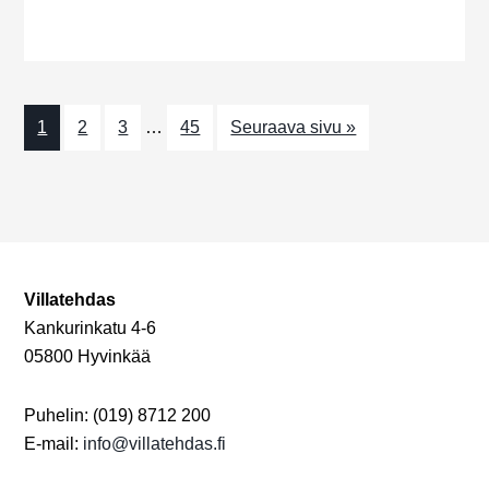
a
j
h
t
a
t
i
N
o
u
1
2
3
…
45
Seuraava sivu »
n
ä
m
k
a
y
t
m
ä
Villatehdas
Kankurinkatu 4-6
t
05800 Hyvinkää
n
a
Puhelin: (019) 8712 200
E-mail:
info@villatehdas.fi
v