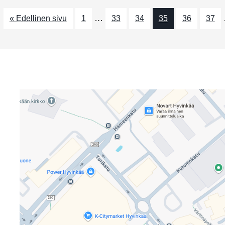
…
« Edellinen sivu
1
33
34
35
36
37